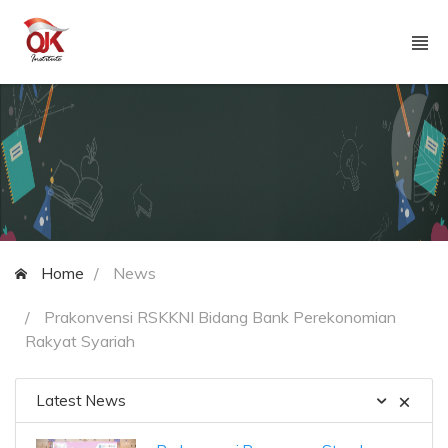
Home
News
Prakonvensi RSKKNI Bidang Bank Perekonomian
Rakyat Syariah
Latest News