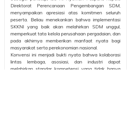
Direktorat Perencanaan Pengembangan SDM,
menyampaikan apresiasi atas komitmen seluruh
peserta. Beliau menekankan bahwa implementasi
SKKNI yang baik akan melahirkan SDM unggul,
memperkuat tata kelola perusahaan pergadaian, dan
pada akhirnya memberikan manfaat nyata bagi
masyarakat serta perekonomian nasional.
Konvensi ini menjadi bukti nyata bahwa kolaborasi
lintas lembaga, asosiasi, dan industri dapat
melahirkan standar kompetensi yang tidak hanya
relevan, tetapi juga berdampak langsung pada
kemajuan sektor pergadaian di Indonesia.
Tags :
rskkni
rskkni